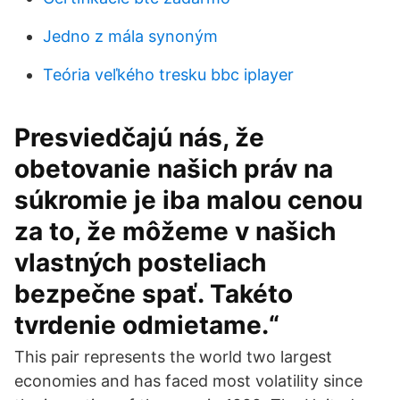
Jedno z mála synoným
Teória veľkého tresku bbc iplayer
Presviedčajú nás, že
obetovanie našich práv na
súkromie je iba malou cenou
za to, že môžeme v našich
vlastných posteliach
bezpečne spať. Takéto
tvrdenie odmietame.“
This pair represents the world two largest
economies and has faced most volatility since