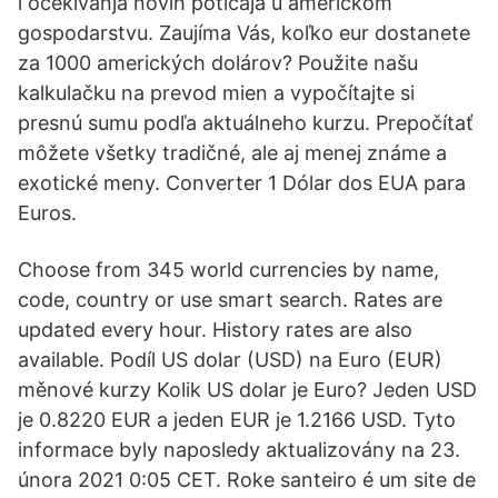
i očekivanja novih poticaja u američkom
gospodarstvu. Zaujíma Vás, koľko eur dostanete
za 1000 amerických dolárov? Použite našu
kalkulačku na prevod mien a vypočítajte si
presnú sumu podľa aktuálneho kurzu. Prepočítať
môžete všetky tradičné, ale aj menej známe a
exotické meny. Converter 1 Dólar dos EUA para
Euros.
Choose from 345 world currencies by name,
code, country or use smart search. Rates are
updated every hour. History rates are also
available. Podíl US dolar (USD) na Euro (EUR)
měnové kurzy Kolik US dolar je Euro? Jeden USD
je 0.8220 EUR a jeden EUR je 1.2166 USD. Tyto
informace byly naposledy aktualizovány na 23.
února 2021 0:05 CET. Roke santeiro é um site de