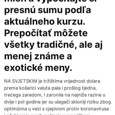
presnú sumu podľa
aktuálneho kurzu.
Prepočítať môžete
všetky tradičné, ale aj
menej známe a
exotické meny.
NA SVJETSKIM je tržištima vrijednost dolara
prema košarici valuta pala i prošlog tjedna,
trećega zaredom, i zaronila na najniže razine u
dvije i pol godine jer su ulagači skloniji riziku zbog
optimizma u vezi s cjepivom protiv koronavirusa