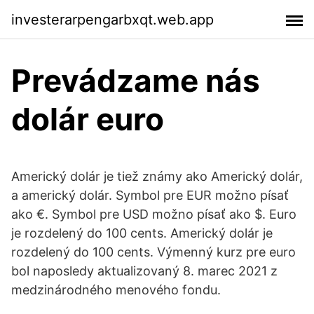
investerarpengarbxqt.web.app
Prevádzame nás
dolár euro
Americký dolár je tiež známy ako Americký dolár,
a americký dolár. Symbol pre EUR možno písať
ako €. Symbol pre USD možno písať ako $. Euro
je rozdelený do 100 cents. Americký dolár je
rozdelený do 100 cents. Výmenný kurz pre euro
bol naposledy aktualizovaný 8. marec 2021 z
medzinárodného menového fondu.