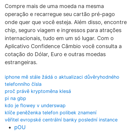
Compre mais de uma moeda na mesma
operação e recarregue seu cartão pré-pago
onde quer que você esteja. Além disso, encontre
chip, seguro viagem e ingressos para atrações
internacionais, tudo em um só lugar. Com o
Aplicativo Confidence Câmbio você consulta a
cotação do Dólar, Euro e outras moedas
estrangeiras.
iphone mě stále žádá o aktualizaci důvěryhodného
telefonního čísla
proč právě kryptoměna klesá
pi na gbp
kdo je flowey v underswap
klíče peněženka telefon polibek znamení
věřitel evropské centrální banky poslední instance
pOU