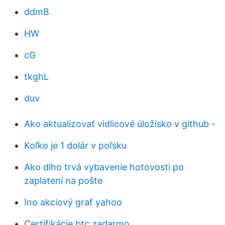
ddmB
HW
cG
tkghL
duv
Ako aktualizovať vidlicové úložisko v github -
Koľko je 1 dolár v poľsku
Ako dlho trvá vybavenie hotovosti po
zaplatení na pošte
Ino akciový graf yahoo
Certifikácie btc zadarmo