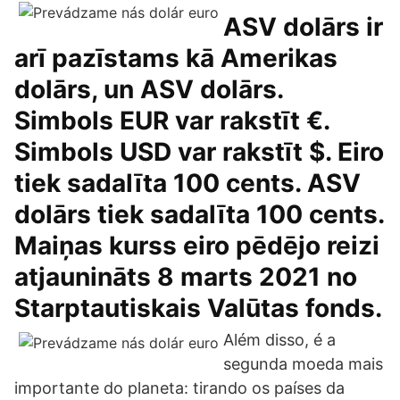
ASV dolārs ir
arī pazīstams kā Amerikas
dolārs, un ASV dolārs.
Simbols EUR var rakstīt €.
Simbols USD var rakstīt $. Eiro
tiek sadalīta 100 cents. ASV
dolārs tiek sadalīta 100 cents.
Maiņas kurss eiro pēdējo reizi
atjaunināts 8 marts 2021 no
Starptautiskais Valūtas fonds.
Além disso, é a
segunda moeda mais
importante do planeta: tirando os países da