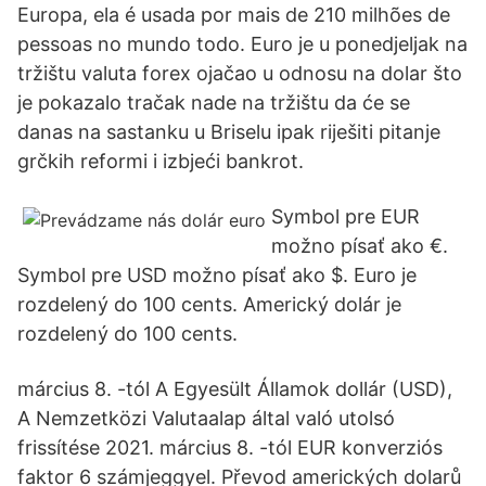
Europa, ela é usada por mais de 210 milhões de
pessoas no mundo todo. Euro je u ponedjeljak na
tržištu valuta forex ojačao u odnosu na dolar što
je pokazalo tračak nade na tržištu da će se
danas na sastanku u Briselu ipak riješiti pitanje
grčkih reformi i izbjeći bankrot.
Symbol pre EUR
možno písať ako €.
Symbol pre USD možno písať ako $. Euro je
rozdelený do 100 cents. Americký dolár je
rozdelený do 100 cents.
március 8. -tól A Egyesült Államok dollár (USD),
A Nemzetközi Valutaalap által való utolsó
frissítése 2021. március 8. -tól EUR konverziós
faktor 6 számjeggyel. Převod amerických dolarů