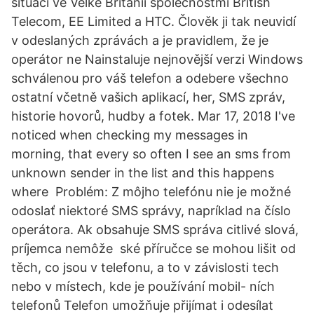
situaci ve Velké Británii společnostmi British
Telecom, EE Limited a HTC. Člověk ji tak neuvidí
v odeslaných zprávách a je pravidlem, že je
operátor ne Nainstaluje nejnovější verzi Windows
schválenou pro váš telefon a odebere všechno
ostatní včetně vašich aplikací, her, SMS zpráv,
historie hovorů, hudby a fotek. Mar 17, 2018 I've
noticed when checking my messages in
morning, that every so often I see an sms from
unknown sender in the list and this happens
where Problém: Z môjho telefónu nie je možné
odoslať niektoré SMS správy, napríklad na číslo
operátora. Ak obsahuje SMS správa citlivé slová,
príjemca nemôže ské příručce se mohou lišit od
těch, co jsou v telefonu, a to v závislosti tech
nebo v místech, kde je používání mobil- ních
telefonů Telefon umožňuje přijímat i odesílat