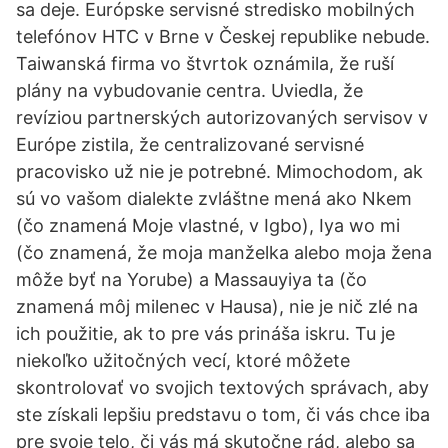
sa deje. Európske servisné stredisko mobilných
telefónov HTC v Brne v Českej republike nebude.
Taiwanská firma vo štvrtok oznámila, že ruší
plány na vybudovanie centra. Uviedla, že
revíziou partnerských autorizovaných servisov v
Európe zistila, že centralizované servisné
pracovisko už nie je potrebné. Mimochodom, ak
sú vo vašom dialekte zvláštne mená ako Nkem
(čo znamená Moje vlastné, v Igbo), Iya wo mi
(čo znamená, že moja manželka alebo moja žena
môže byť na Yorube) a Massauyiya ta (čo
znamená môj milenec v Hausa), nie je nič zlé na
ich použitie, ak to pre vás prináša iskru. Tu je
niekoľko užitočných vecí, ktoré môžete
skontrolovať vo svojich textových správach, aby
ste získali lepšiu predstavu o tom, či vás chce iba
pre svoje telo, či vás má skutočne rád, alebo sa