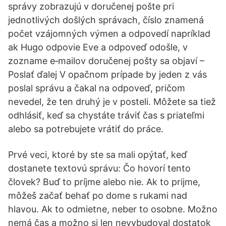
správy zobrazujú v doručenej pošte pri
jednotlivých došlých správach, číslo znamená
počet vzájomných výmen a odpovedí napríklad
ak Hugo odpovie Eve a odpoveď odošle, v
zozname e‐mailov doručenej pošty sa objaví –
Poslať ďalej V opačnom prípade by jeden z vás
poslal správu a čakal na odpoveď, pričom
nevedel, že ten druhý je v posteli. Môžete sa tiež
odhlásiť, keď sa chystáte tráviť čas s priateľmi
alebo sa potrebujete vrátiť do práce.
Prvé veci, ktoré by ste sa mali opýtať, keď
dostanete textovú správu: Čo hovorí tento
človek? Buď to príjme alebo nie. Ak to prijme,
môžeš začať behať po dome s rukami nad
hlavou. Ak to odmietne, neber to osobne. Možno
nemá čas a možno si len nevybudoval dostatok