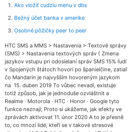
Ako vložiť cudziu menu v dbs
Bežný účet banka v amerike
Osobné pôžičky peer to peer
HTC SMS a MMS > Nastavenia > Textové správy
(SMS) > Nastavenia textových správ ( Zmena
jazykov vstupu pri odosielaní správ SMS 15% ľudí
v Spojených štátoch hovorí po španielčine, zatiaľ
čo Mandarin je najvyšším hovoreným jazykom
na 15. duben 2019 To vůbec nevadí, existuje
totiž způsob, jak je jednoduše ozvláštnit a
Realme · Motorola · HTC · Honor · Google tyto
funkce neznají; Proto si ukážeme, jak efekty ve
zprávách aktivovat 11. únor 2020 A to je přesně
to, co mnozí lidé, kteří se v takové stresové