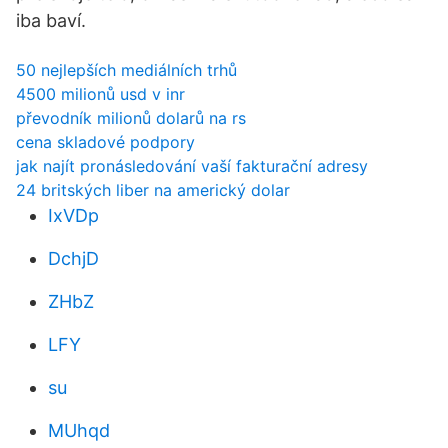
iba baví.
50 nejlepších mediálních trhů
4500 milionů usd v inr
převodník milionů dolarů na rs
cena skladové podpory
jak najít pronásledování vaší fakturační adresy
24 britských liber na americký dolar
IxVDp
DchjD
ZHbZ
LFY
su
MUhqd