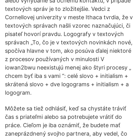
alebo vyhýbanie sa očnému kontaktu, v prípade
textových správ je to zložitejšie. Vedci z
Cornellovej univerzity v meste Ithaca tvrdia, že v
textových správach našli vzorec naznačujúci, či
pisateľ hovorí pravdu. Logografy v textových
správach „To, čo je v textových novinkách nové,
spočíva hlavne v tom, ako posúva ďalej niektoré
z procesov používaných v minulosti V
iowan2bwu neexistujú menej ako štyri procesy „
chcem byť iba s vami “: celé slovo + initialism +
skrátená slovo + dve logograms + initialism + a
logogram.
Môžete sa tiež odhlásiť, keď sa chystáte tráviť
čas s priateľmi alebo sa potrebujete vrátiť do
práce. Cieľom je iba oznámiť, že budete mať
zaneprázdnený svojho partnera, aby vedel, čo