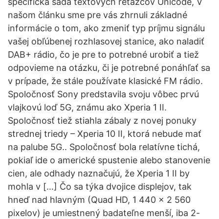
špecifická sada textových reťazcov Unicode, V
našom článku sme pre vás zhrnuli základné
informácie o tom, ako zmeniť typ príjmu signálu
vašej obľúbenej rozhlasovej stanice, ako naladiť
DAB+ rádio, čo je pre to potrebné urobiť a tiež
odpovieme na otázku, či je potrebné ponáhľať sa
v prípade, že stále používate klasické FM rádio.
Spoločnosť Sony predstavila svoju vôbec prvú
vlajkovú loď 5G, známu ako Xperia 1 II.
Spoločnosť tiež stiahla zábaly z novej ponuky
strednej triedy – Xperia 10 II, ktorá nebude mať
na palube 5G.. Spoločnosť bola relatívne tichá,
pokiaľ ide o americké spustenie alebo stanovenie
cien, ale odhady naznačujú, že Xperia 1 II by
mohla v […] Čo sa týka dvojice displejov, tak
hneď nad hlavným (Quad HD, 1 440 x 2 560
pixelov) je umiestnený badateľne menší, iba 2-