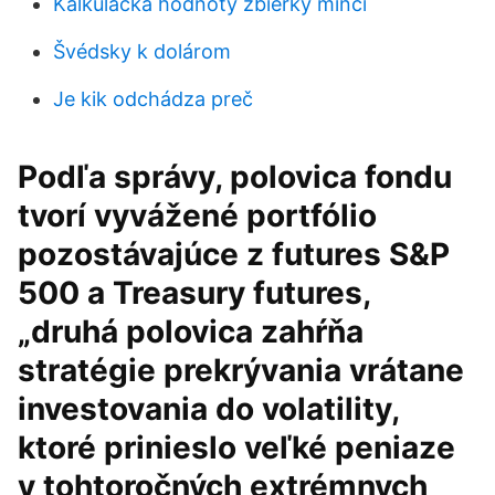
Kalkulačka hodnoty zbierky mincí
Švédsky k dolárom
Je kik odchádza preč
Podľa správy, polovica fondu
tvorí vyvážené portfólio
pozostávajúce z futures S&P
500 a Treasury futures,
„druhá polovica zahŕňa
stratégie prekrývania vrátane
investovania do volatility,
ktoré prinieslo veľké peniaze
v tohtoročných extrémnych