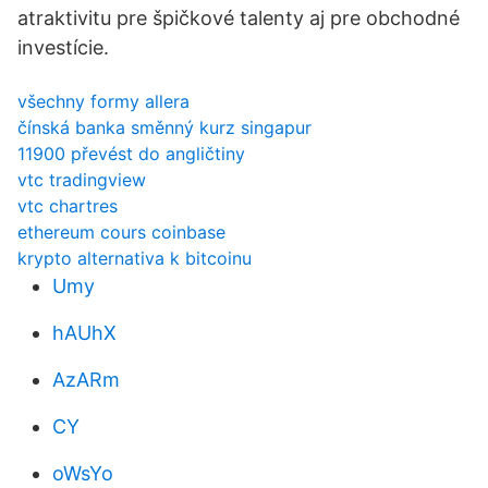
atraktivitu pre špičkové talenty aj pre obchodné
investície.
všechny formy allera
čínská banka směnný kurz singapur
11900 převést do angličtiny
vtc tradingview
vtc chartres
ethereum cours coinbase
krypto alternativa k bitcoinu
Umy
hAUhX
AzARm
CY
oWsYo