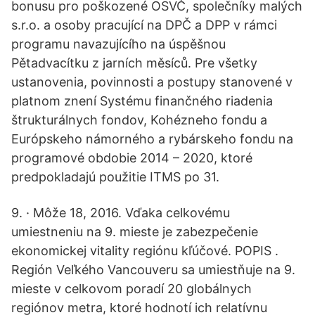
bonusu pro poškozené OSVČ, společníky malých
s.r.o. a osoby pracující na DPČ a DPP v rámci
programu navazujícího na úspěšnou
Pětadvacítku z jarních měsíců. Pre všetky
ustanovenia, povinnosti a postupy stanovené v
platnom znení Systému finančného riadenia
štrukturálnych fondov, Kohézneho fondu a
Európskeho námorného a rybárskeho fondu na
programové obdobie 2014 – 2020, ktoré
predpokladajú použitie ITMS po 31.
9. · Môže 18, 2016. Vďaka celkovému
umiestneniu na 9. mieste je zabezpečenie
ekonomickej vitality regiónu kľúčové. POPIS .
Región Veľkého Vancouveru sa umiestňuje na 9.
mieste v celkovom poradí 20 globálnych
regiónov metra, ktoré hodnotí ich relatívnu