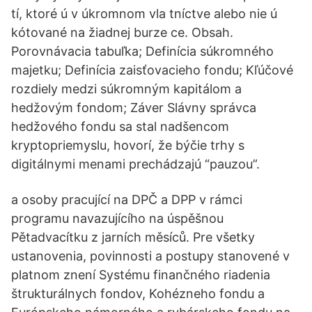
tí, ktoré ú v úkromnom vla tníctve alebo nie ú
kótované na žiadnej burze ce. Obsah.
Porovnávacia tabuľka; Definícia súkromného
majetku; Definícia zaisťovacieho fondu; Kľúčové
rozdiely medzi súkromným kapitálom a
hedžovým fondom; Záver Slávny správca
hedžového fondu sa stal nadšencom
kryptopriemyslu, hovorí, že býčie trhy s
digitálnymi menami prechádzajú “pauzou”.
a osoby pracující na DPČ a DPP v rámci
programu navazujícího na úspěšnou
Pětadvacítku z jarních měsíců. Pre všetky
ustanovenia, povinnosti a postupy stanovené v
platnom znení Systému finančného riadenia
štrukturálnych fondov, Kohézneho fondu a