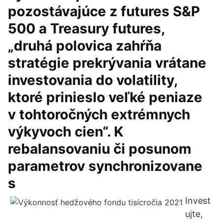
pozostávajúce z futures S&P
500 a Treasury futures,
„druhá polovica zahŕňa
stratégie prekrývania vrátane
investovania do volatility,
ktoré prinieslo veľké peniaze
v tohtoročných extrémnych
výkyvoch cien“. K
rebalansovaniu či posunom
parametrov synchronizovane
s
Invest
ujte,