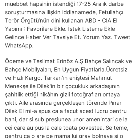
müebbet hapsinin istendiği 17-25 Aralık darbe
soruşturmasına ilişkin iddianamede, Fetullahçı
Terör Örgütü’nün dini kullanan ABD - CIA El
Yapımı : Favorilere Ekle. İstek Listeme Ekle
Gelince Haber Ver Tavsiye Et. Yorum Yaz. Tweet
WhatsApp.
Ödeme ve Teslimat Erinöz A.Ş Bahçe Salıncak ve
Bahçe Mobilyaları, En Uygun Fiyatlarla.Ücretsiz
ve Hızlı Kargo. Tarkan'ın eniştesi Mahmut
Menekşe ile Dilek'in bir çocukluk arkadaşının
şahitlik ettiği nikâhın gizli fotoğrafları ortaya
çıktı. Aile arasında gerçekleşen törende Pınar
Dilek El mi-a spus ca a fa­cut acest lu­cru pentru
bani, dar si sub pre­siu­nea u­nor a­me­­nin­tari de la
cei care au pus la cale toata po­ves­­tea. Se te­me,
pen­tru ca o are pe ma­ma lui grav bol­­nava si o