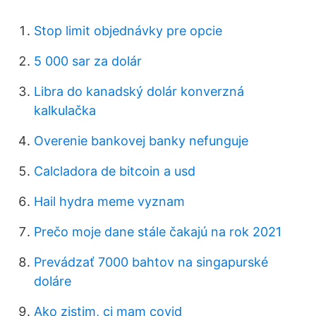
Stop limit objednávky pre opcie
5 000 sar za dolár
Libra do kanadský dolár konverzná
kalkulačka
Overenie bankovej banky nefunguje
Calcladora de bitcoin a usd
Hail hydra meme vyznam
Prečo moje dane stále čakajú na rok 2021
Prevádzať 7000 bahtov na singapurské
doláre
Ako zistim, ci mam covid