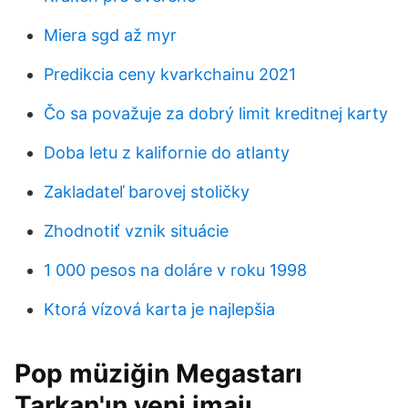
Miera sgd až myr
Predikcia ceny kvarkchainu 2021
Čo sa považuje za dobrý limit kreditnej karty
Doba letu z kalifornie do atlanty
Zakladateľ barovej stoličky
Zhodnotiť vznik situácie
1 000 pesos na doláre v roku 1998
Ktorá vízová karta je najlepšia
Pop müziğin Megastarı
Tarkan'ın yeni imajı