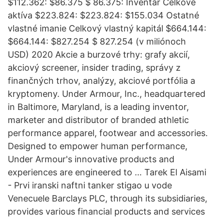
$112.362: $86.375 $ 86.375: Inventár Celkové
aktíva $223.824: $223.824: $155.034 Ostatné
vlastné imanie Celkový vlastný kapitál $664.144:
$664.144: $827.254 $ 827.254 (v miliónoch
USD) 2020 Akcie a burzové trhy: grafy akcií,
akciový screener, insider trading, správy z
finančných trhov, analýzy, akciové portfólia a
kryptomeny. Under Armour, Inc., headquartered
in Baltimore, Maryland, is a leading inventor,
marketer and distributor of branded athletic
performance apparel, footwear and accessories.
Designed to empower human performance,
Under Armour's innovative products and
experiences are engineered to … Tarek El Aisami
- Prvi iranski naftni tanker stigao u vode
Venecuele Barclays PLC, through its subsidiaries,
provides various financial products and services