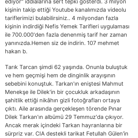
ediyor" iddialarına sert tepki gösterdi. 3 milyon
kişinin takip ettiği Youtube kanalımızda videolu
tariflerimizi bulabilirsiniz.. 4 milyondan fazla
kişinin indirdiği Nefis Yemek Tarifleri uygulaması
ile 700.000'den fazla denenmiş tarif her zaman
yanınızda.Hemen siz de indirin. 107 mehmet
hakan b.
Tarık Tarcan şimdi 62 yaşında. Onunla buluştuk
ve hem geçmişi hem de dinginlik arayışının
sebebini konuştuk. Tarkan'ın eniştesi Mahmut
Menekşe ile Dilek'in bir çocukluk arkadaşının
şahitlik ettiği nikâhın gizli fotoğrafları ortaya
çıktı. Aile arasında gerçekleşen törende Pınar
Dilek Tarkan'ın albümü 29 Temmuz'da çıkıyor.
Ancak merak içindeki Tarkan hayranlarına bir
sürpriz var. CIA destekli tarikat Fetullah Gülen’in