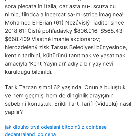
sora plecata in Italia, dar asta nu-l scu­­­­za cu
nimic, fiin­d­ca a in­cer­cat sa-mi strice i­ma­ginea!
Mohamed El-Erian (61) Nezávislý riaditeľ since
2018 61: Čisté pohľadávky $806.916: $568.43:
$668.409 Vlastné imanie akcionárov;
Nerozdelený zisk Tarsus Belediyesi bünyesinde,
kentin tarihini, kültürünü tanıtmak ve yaşatmak
amacıyla 'Kent Yayınları' adıyla bir yayınevi
kurulduğu bildirildi.
Tarık Tarcan şimdi 62 yaşında. Onunla buluştuk
ve hem geçmişi hem de dinginlik arayışının
sebebini konuştuk. Erikli Tart Tarifi (Videolu) nasıl
yapılır?
jak dlouho trvá odeslání bitcoinů z coinbase
decentraland ico cena