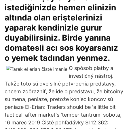
istediğinizde hemen elinizin
altında olan eriştelerinizi
yaparak kendinizle gurur
duyabilirsiniz. Birde yanına
domatesli acı sos koyarsanız
o yemek tadından yenmez.
O spôsob platby a
investičný nástroj.
Takže toto sú dve silné potvrdenia predstavy,
chcem zdôrazniť, že ide o predstavu, že bitcoiny
sú mena, peniaze, pretože koniec koncov sú
peniaze El-Erian: Traders should be 'a little bit
tactical' after market's 'temper tantrum' sobota,
16 marec 2019 Čisté pohľadávky $112.362: