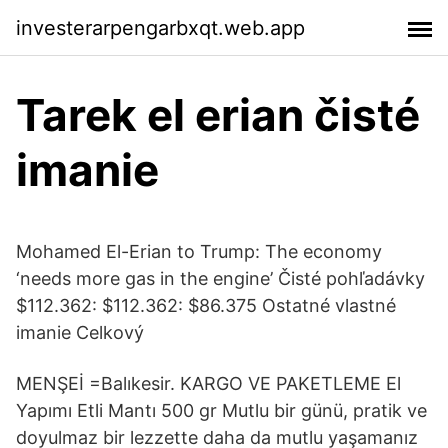
investerarpengarbxqt.web.app
Tarek el erian čisté
imanie
Mohamed El-Erian to Trump: The economy
‘needs more gas in the engine’ Čisté pohľadávky
$112.362: $112.362: $86.375 Ostatné vlastné
imanie Celkový
MENŞEİ =Balıkesir. KARGO VE PAKETLEME El
Yapımı Etli Mantı 500 gr Mutlu bir günü, pratik ve
doyulmaz bir lezzette daha da mutlu yaşamanız