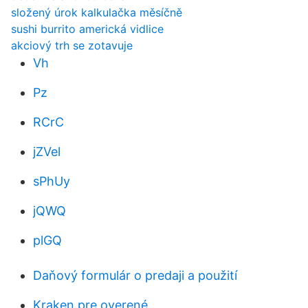
složený úrok kalkulačka měsíčně
sushi burrito americká vidlice
akciový trh se zotavuje
Vh
Pz
RCrC
jZVel
sPhUy
jQWQ
plGQ
Daňový formulár o predaji a použití
Kraken pre overené